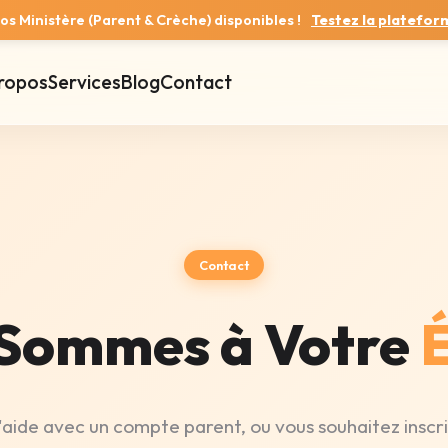
s Ministère (Parent & Crèche) disponibles !
Testez la plateform
ropos
Services
Blog
Contact
Contact
Sommes à Votre
'aide avec un compte parent, ou vous souhaitez inscri